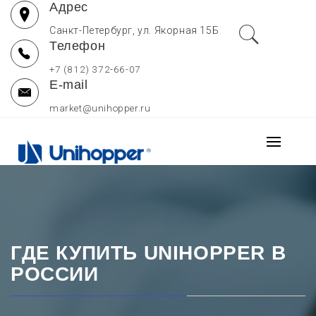
Адрес
Перейти
к
Санкт-Петербург, ул. Якорная 15Б
Телефон
содержимому
+7 (812) 372-66-07
E-mail
market@unihopper.ru
UNIHOPPER РОССИЯ
Основно
МЕБЕЛЬНЫЕ
меню
Производитель выдвижных ящиков для кухни, петель и
направляющих Unihopper
КОМПЛЕКТУЮЩИЕ —
ОФИЦИАЛЬНЫЙ САЙТ
ГДЕ КУПИТЬ UNIHOPPER В
РОССИИ