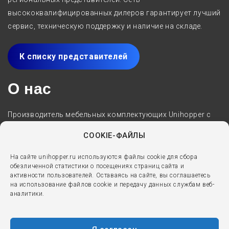
высококвалифицированных дилеров гарантирует лучший
сервис, техническую поддержку и наличие на складе.
К списку представителей
О нас
Производитель мебельных комплектующих Unihopper с
2005 года специализируется на разработке,
COOKIE-ФАЙЛЫ
производстве и реализации решений для мебели
премиум-класса. Выдвижные ящики, направляющие,
На сайте unihopper.ru используются файлы cookie для сбора
обезличенной статистики о посещениях страниц сайта и
мебельные петли и аксессуары - вот основные
активности пользователей. Оставаясь на сайте, вы соглашаетесь
направления работы бренда.
на использование файлов cookie и передачу данных службам веб-
аналитики.