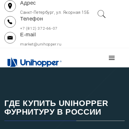
Адрес
Перейти
к
Санкт-Петербург, ул. Якорная 15Б
Телефон
содержимому
+7 (812) 372-66-07
E-mail
market@unihopper.ru
UNIHOPPER РОССИЯ
Основно
МЕБЕЛЬНЫЕ
меню
Производитель выдвижных ящиков для кухни, петель и
направляющих Unihopper
КОМПЛЕКТУЮЩИЕ —
ОФИЦИАЛЬНЫЙ САЙТ
ГДЕ КУПИТЬ UNIHOPPER
ФУРНИТУРУ В РОССИИ