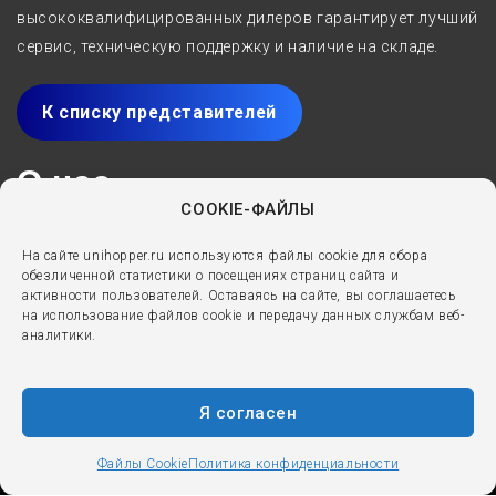
высококвалифицированных дилеров гарантирует лучший
сервис, техническую поддержку и наличие на складе.
К списку представителей
О нас
COOKIE-ФАЙЛЫ
Производитель мебельных комплектующих Unihopper с
На сайте unihopper.ru используются файлы cookie для сбора
2005 года специализируется на разработке,
обезличенной статистики о посещениях страниц сайта и
производстве и реализации решений для мебели
активности пользователей. Оставаясь на сайте, вы соглашаетесь
на использование файлов cookie и передачу данных службам веб-
премиум-класса. Выдвижные ящики, направляющие,
аналитики.
мебельные петли и аксессуары - вот основные
направления работы бренда.
Я согласен
Файлы Cookie
Политика конфиденциальности