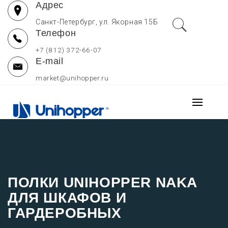
Адрес
Перейти
к
Санкт-Петербург, ул. Якорная 15Б
Телефон
содержимому
+7 (812) 372-66-07
E-mail
market@unihopper.ru
UNIHOPPER РОССИЯ
Основно
МЕБЕЛЬНЫЕ
меню
Производитель выдвижных ящиков для кухни, петель и
направляющих Unihopper
КОМПЛЕКТУЮЩИЕ —
ОФИЦИАЛЬНЫЙ САЙТ
ПОЛКИ UNIHOPPER NAKA
ДЛЯ ШКАФОВ И
ГАРДЕРОБНЫХ