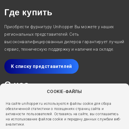
Где купить
Приобрести фурнитуру Unihopper Вы можете у наших
региональных представителей. Сеть
высококвалифицированных дилеров гарантирует лучший
сервис, техническую поддержку и наличие на складе.
К списку представителей
О нас
COOKIE-ФАЙЛЫ
Производитель мебельных комплектующих Unihopper с
На сайте unihopper.ru используются файлы cookie для сбора
2005 года специализируется на разработке,
обезличенной статистики о посещениях страниц сайта и
производстве и реализации решений для мебели
активности пользователей. Оставаясь на сайте, вы соглашаетесь
на использование файлов cookie и передачу данных службам веб-
премиум-класса. Выдвижные ящики, направляющие,
аналитики.