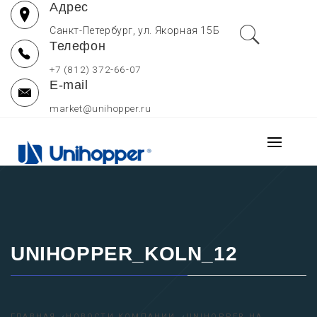
Адрес
Перейти
к
Санкт-Петербург, ул. Якорная 15Б
Телефон
содержимому
+7 (812) 372-66-07
E-mail
market@unihopper.ru
UNIHOPPER РОССИЯ
Основно
МЕБЕЛЬНЫЕ
меню
Производитель выдвижных ящиков для кухни, петель и
направляющих Unihopper
КОМПЛЕКТУЮЩИЕ —
ОФИЦИАЛЬНЫЙ САЙТ
UNIHOPPER_KOLN_12
ГЛАВНАЯ
НОВОСТИ КОМПАНИИ
UNIHOPPER НА