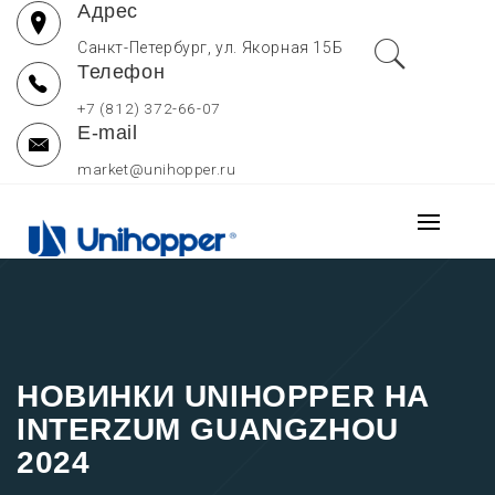
Адрес
Перейти
к
Санкт-Петербург, ул. Якорная 15Б
Телефон
содержимому
+7 (812) 372-66-07
E-mail
market@unihopper.ru
UNIHOPPER РОССИЯ
Основно
МЕБЕЛЬНЫЕ
меню
Производитель выдвижных ящиков для кухни, петель и
направляющих Unihopper
КОМПЛЕКТУЮЩИЕ —
ОФИЦИАЛЬНЫЙ САЙТ
НОВИНКИ UNIHOPPER НА
INTERZUM GUANGZHOU
2024