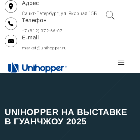
Адрес
Перейти
к
Санкт-Петербург, ул. Якорная 15Б
Телефон
содержимому
+7 (812) 372-66-07
E-mail
market@unihopper.ru
UNIHOPPER РОССИЯ
Основно
МЕБЕЛЬНЫЕ
меню
Производитель выдвижных ящиков для кухни, петель и
направляющих Unihopper
КОМПЛЕКТУЮЩИЕ —
ОФИЦИАЛЬНЫЙ САЙТ
UNIHOPPER НА ВЫСТАВКЕ
В ГУАНЧЖОУ 2025