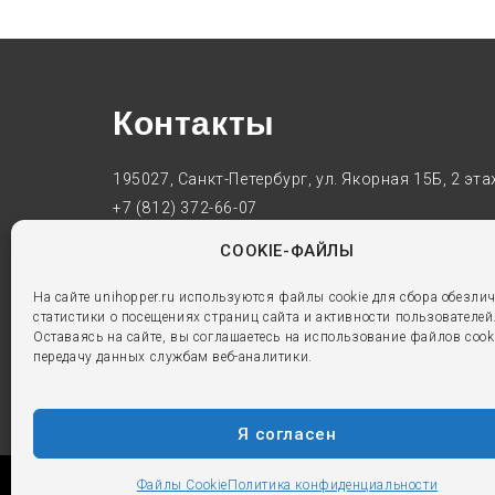
Контакты
195027, Санкт-Петербург, ул. Якорная 15Б, 2 эта
+7 (812) 372-66-07
market@unihopper.ru
COOKIE-ФАЙЛЫ
Пн-Пт: 9:30–18:00
На сайте unihopper.ru используются файлы cookie для сбора обезли
Политика конфиденциальности
статистики о посещениях страниц сайта и активности пользователей
Оставаясь на сайте, вы соглашаетесь на использование файлов cook
Сбор файлов cookie
передачу данных службам веб-аналитики.
Я согласен
Файлы Cookie
Политика конфиденциальности
Guangdong Unihopper Prec