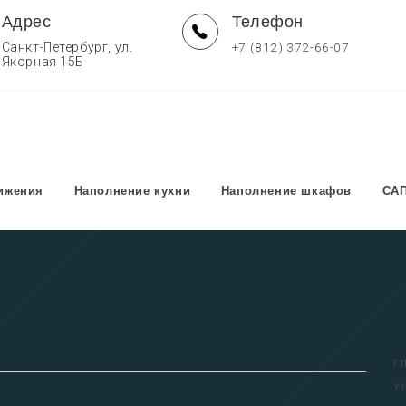
Адрес
Телефон
Санкт-Петербург, ул.
+7 (812) 372-66-07
Якорная 15Б
МЕБЕЛЬНЫЕ КОМПЛЕКТУЮЩИЕ
етель и направляющих Unihopper
ижения
Наполнение кухни
Наполнение шкафов
СА
Г
У