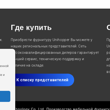
Где купить
ж.
Приобрести фурнитуру Unihopper Вы можете у
П
наших региональных представителей. Сеть
U
высококвалифицированных дилеров гарантирует
р
лучший сервис, техническую поддержку и
д
наличие на складе.
н
ченной
.
в
ie и
К списку представителей
ision Technology Co. Ltd. Производство мебельной фурнит