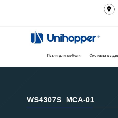
Перейти
к
содержимому
UNIHOPPER РОССИЯ 
Производитель выдвижных ящиков для кухни, п
Петли для мебели
Системы выдв
WS4307S_MCA-01