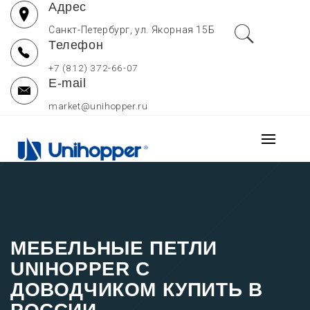
Адрес
Перейти
к
Санкт-Петербург, ул. Якорная 15Б
Телефон
содержимому
+7 (812) 372-66-07
E-mail
market@unihopper.ru
UNIHOPPER РОССИЯ
Основно
МЕБЕЛЬНЫЕ
меню
Производитель выдвижных ящиков для кухни, петель и
направляющих Unihopper
КОМПЛЕКТУЮЩИЕ —
ОФИЦИАЛЬНЫЙ САЙТ
МЕБЕЛЬНЫЕ ПЕТЛИ
UNIHOPPER С
ДОВОДЧИКОМ КУПИТЬ В