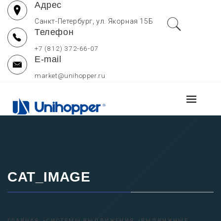
Адрес
Перейти
к
Санкт-Петербург, ул. Якорная 15Б
Телефон
содержимому
+7 (812) 372-66-07
E-mail
market@unihopper.ru
UNIHOPPER РОССИЯ
Основно
МЕБЕЛЬНЫЕ
меню
Производитель выдвижных ящиков для кухни, петель и
направляющих Unihopper
КОМПЛЕКТУЮЩИЕ —
ОФИЦИАЛЬНЫЙ САЙТ
CAT_IMAGE
ГЛАВНАЯ
СИСТЕМЫ ВЫДВИЖЕНИЯ
ВЫДВИЖНЫЕ