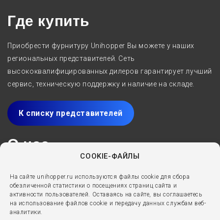
Где купить
Приобрести фурнитуру Unihopper Вы можете у наших
региональных представителей. Сеть
высококвалифицированных дилеров гарантирует лучший
сервис, техническую поддержку и наличие на складе.
К списку представителей
О нас
COOKIE-ФАЙЛЫ
Производитель мебельных комплектующих Unihopper с
На сайте unihopper.ru используются файлы cookie для сбора
2005 года специализируется на разработке,
обезличенной статистики о посещениях страниц сайта и
производстве и реализации решений для мебели
активности пользователей. Оставаясь на сайте, вы соглашаетесь
на использование файлов cookie и передачу данных службам веб-
премиум-класса. Выдвижные ящики, направляющие,
аналитики.