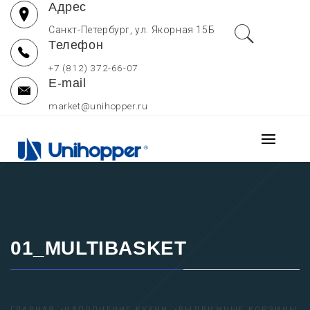
Адрес
Перейти
к
Санкт-Петербург, ул. Якорная 15Б
Телефон
содержимому
+7 (812) 372-66-07
E-mail
market@unihopper.ru
UNIHOPPER РОССИЯ
Основно
МЕБЕЛЬНЫЕ
меню
Производитель выдвижных ящиков для кухни, петель и
направляющих Unihopper
КОМПЛЕКТУЮЩИЕ —
ОФИЦИАЛЬНЫЙ САЙТ
01_MULTIBASKET
ГЛАВНАЯ
НАПОЛНЕНИЕ КУХНИ
ВЫДВИЖНЫЕ КОРЗИНЫ