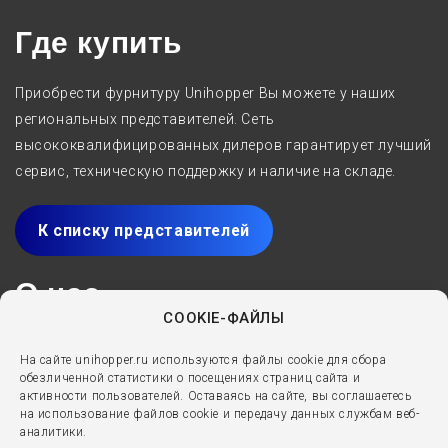
Где купить
Приобрести фурнитуру Unihopper Вы можете у наших
региональных представителей. Сеть
высококвалифицированных дилеров гарантирует лучший
сервис, техническую поддержку и наличие на складе.
К списку представителей
О нас
COOKIE-ФАЙЛЫ
Производитель мебельных комплектующих Unihopper с
На сайте unihopper.ru используются файлы cookie для сбора
2005 года специализируется на разработке,
обезличенной статистики о посещениях страниц сайта и
производстве и реализации решений для мебели
активности пользователей. Оставаясь на сайте, вы соглашаетесь
на использование файлов cookie и передачу данных службам веб-
премиум-класса. Выдвижные ящики, направляющие,
аналитики.