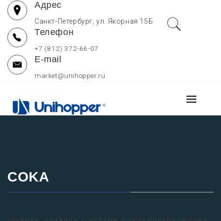
Адрес
Перейти
к
Санкт-Петербург, ул. Якорная 15Б
Телефон
содержимому
+7 (812) 372-66-07
E-mail
market@unihopper.ru
UNIHOPPER РОССИЯ
Основно
МЕБЕЛЬНЫЕ
меню
Производитель выдвижных ящиков для кухни, петель и
направляющих Unihopper
КОМПЛЕКТУЮЩИЕ —
ОФИЦИАЛЬНЫЙ САЙТ
COKA
ГЛАВНАЯ
ГЛАВНОЕ
СИСТЕМА ДЛЯ ГАРДЕРОБОВ COKA